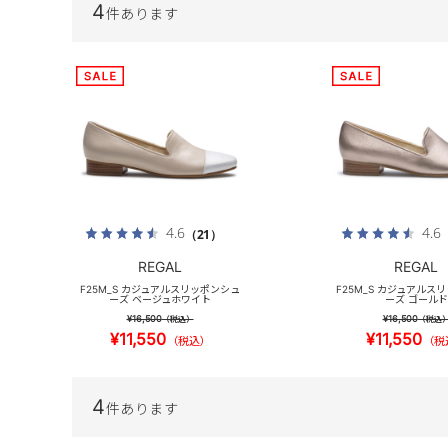
4
件あります
4.6
4.6
（21）
REGAL
REGAL
F25M_S カジュアルスリッポンシュ
F25M_S カジュアルス
ーズ ベージュホワイト
ーズ ゴールド
¥16,500
¥16,500
（税込）
（税込
¥11,550
¥11,550
（税込）
（税
4
件あります