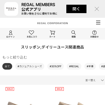
REGAL MEMBERS
開く
公式アプリ
お買い物をさらに便利でお得に
ログイン
お気に入り
カート
検索
お問合せ
スリッポン,デイリーユース関連商品
もっと絞り込む
全て
#カジュアルシューズ
#30%OFF
#REGAL
#羊革
#
並べ替え