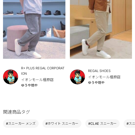
R+ PLUS REGAL CORPORAT
REGAL SHOES
ION
イオンモール橿原店
イオンモール橿原店
ゆうや坊や
ゆうや坊や
関連商品タグ
#スニーカー メンズ
#ホワイト スニーカー
#CLAE スニーカー
#ス