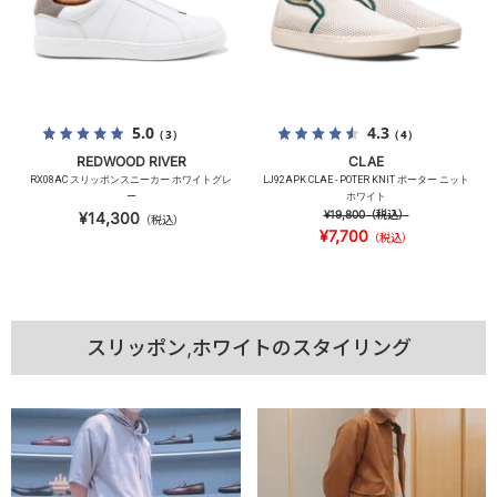
5.0
4.3
（3）
（4）
REDWOOD RIVER
CLAE
RX08AC スリッポンスニーカー ホワイトグレ
LJ92APK CLAE - POTER KNIT ポーター ニット
ー
ホワイト
¥19,800
（税込）
¥14,300
（税込）
¥7,700
（税込）
スリッポン,ホワイトのスタイリング