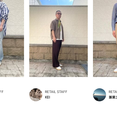
FF
RETAIL STAFF
RETA
KEI
兼業