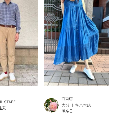
百貨店
IL STAFF
大分 トキハ本店
主夫
あんこ