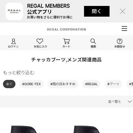
REGAL MEMBERS
開く
公式アプリ
お買い物をさらに便利でお得に
ログイン
お気に入り
カート
検索
お問合せ
チャッカブーツ,メンズ関連商品
もっと絞り込む
全て
#GORE-TEX
#雨の日おすすめ
#REGAL
#ブーツ
#
並べ替え