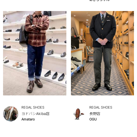
REGAL SHOES
REGAL SHOES
ヨドバシAkiba店
長野店
Amataro
OGU