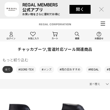
REGAL MEMBERS
開く
公式アプリ
お買い物をさらに便利でお得に
ログイン
お気に入り
カート
検索
お問合せ
チャッカブーツ,雪道対応ソール関連商品
もっと絞り込む
全て
#GORE-TEX
#メンズ
#雨の日おすすめ
#REGAL
#
並べ替え