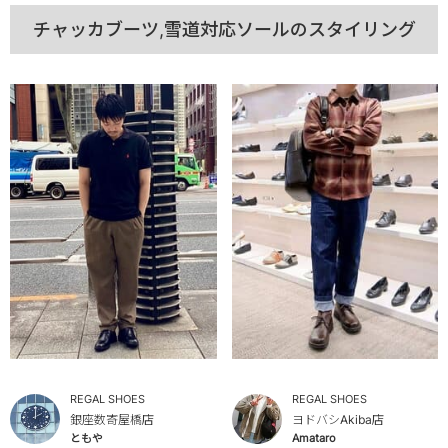
チャッカブーツ,雪道対応ソールのスタイリング
REGAL SHOES
REGAL SHOES
銀座数寄屋橋店
ヨドバシAkiba店
ともや
Amataro