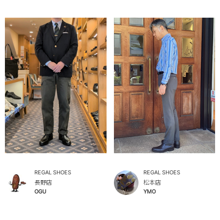
REGAL SHOES
REGAL SHOES
長野店
松本店
OGU
YMO