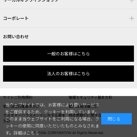
コーポレート
お問い合わせ
一般のお客様はこちら
法人のお客様はこちら
サイトご利用規約
情報セキュリティ基本方針
当ウェブサイトでは、お客様により良いサービス
個人情報保護基本方針
個人情報保護方針
をご提供するため、クッキーを利用しています。
カスタマーハラスメントに対する基本
特定商取引に関する表記
このまま当ウェブサイトをご利用になる場合、ク
閉じる
方針
ッキーの使用に同意いただいたものとみなされま
す。
詳細はこちら
©REGAL CORPORATION All Rights Reserved.