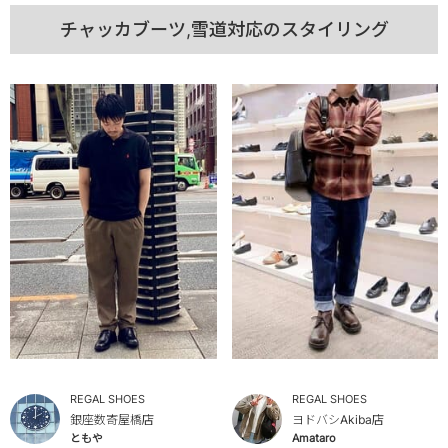
チャッカブーツ,雪道対応のスタイリング
REGAL SHOES
REGAL SHOES
銀座数寄屋橋店
ヨドバシAkiba店
ともや
Amataro