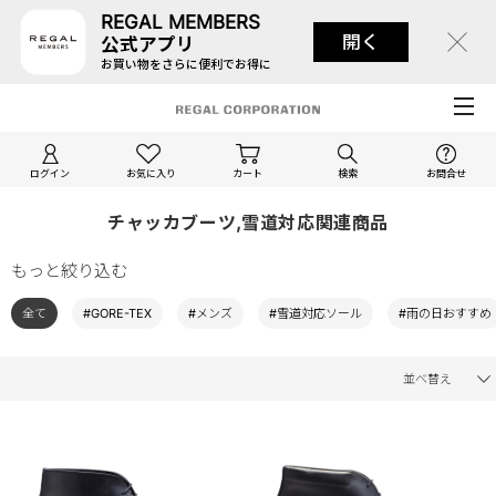
REGAL MEMBERS
開く
公式アプリ
お買い物をさらに便利でお得に
ログイン
お気に入り
カート
検索
お問合せ
チャッカブーツ,雪道対応関連商品
もっと絞り込む
全て
#GORE-TEX
#メンズ
#雪道対応ソール
#雨の日おすすめ
並べ替え