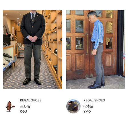
REGAL SHOES
REGAL SHOES
長野店
松本店
OGU
YMO