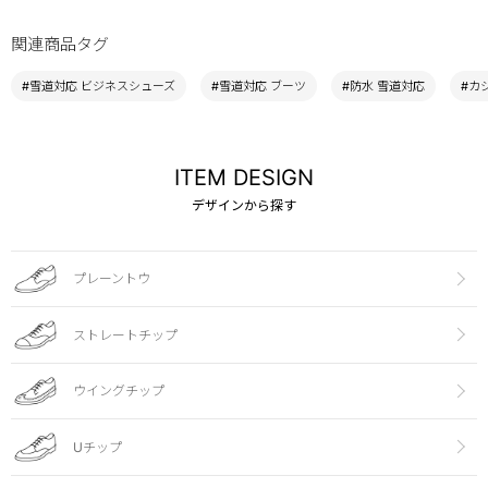
関連商品タグ
#雪道対応 ビジネスシューズ
#雪道対応 ブーツ
#防水 雪道対応
#カ
ITEM DESIGN
デザインから探す
プレーントウ
ストレートチップ
ウイングチップ
Uチップ