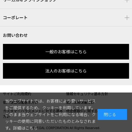
コーポレート
お問い合わせ
一般のお客様はこちら
法人のお客様はこちら
サイトご利用規約
情報セキュリティ基本方針
当ウェブサイトでは、お客様により良いサービス
個人情報保護基本方針
個人情報保護方針
をご提供するため、クッキーを利用しています。
カスタマーハラスメントに対する基本
特定商取引に関する表記
このまま当ウェブサイトをご利用になる場合、ク
閉じる
方針
ッキーの使用に同意いただいたものとみなされま
す。
詳細はこちら
©REGAL CORPORATION All Rights Reserved.