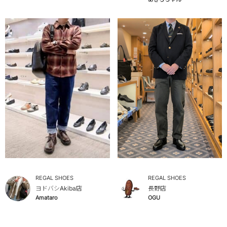
REGAL SHOES
REGAL SHOES
ヨドバシAkiba店
長野店
Amataro
OGU