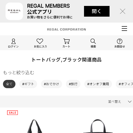
REGAL MEMBERS
開く
公式アプリ
お買い物をさらに便利でお得に
ログイン
お気に入り
カート
検索
お問合せ
トートバッグ,ブラック関連商品
もっと絞り込む
全て
#ギフト
#おでかけ
#旅行
#オンオフ兼用
#オフィ
並べ替え