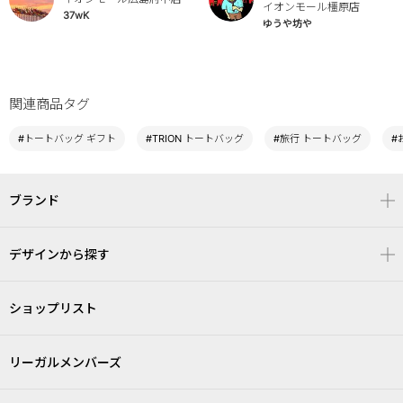
イオンモール橿原店
37wK
ゆうや坊や
関連商品タグ
#トートバッグ ギフト
#TRION トートバッグ
#旅行 トートバッグ
#
ブランド
デザインから探す
ショップリスト
リーガルメンバーズ