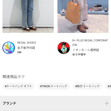
R+ PLUS REGAL CORPORAT
REGAL SHOES
ION
金沢香林坊店
イオンモール橿原店
NN
ゆうや坊や
関連商品タグ
#トートバッグ ギフト
#TRION トートバッグ
#旅行 トートバッグ
#
ブランド