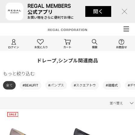
REGAL MEMBERS
開く
公式アプリ
お買い物をさらに便利でお得に
ログイン
お気に入り
カート
検索
お問合せ
ドレープ,シンプル関連商品
もっと絞り込む
全て
#BEAUFIT
#パンプス
#スクエアトウ
#結婚式
#デ
並べ替え