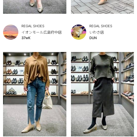
REGAL SHOES
REGAL SHOES
イオンモール広島府中店
いわき店
37wK
DUN