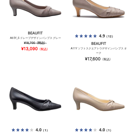
BEAUFIT
4.9
（12）
A65Y_S ドレープデザインパンプス グレー
¥18,700
（税込）
BEAUFIT
¥13,090
A11Y ソフトスクエアトウデザインパンプス オ
（税込）
ーク
¥17,600
（税込）
4.0
4.0
（1）
（1）