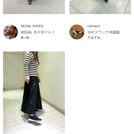
REGAL SHOES
camelot
REGAL 北千住マルイ
ゆめタウン大牟田店
R－H
てんてん