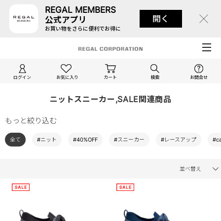
REGAL MEMBERS
開く
公式アプリ
お買い物をさらに便利でお得に
ログイン
お気に入り
カート
検索
お問合せ
ニットスニーカー,SALE関連商品
もっと絞り込む
全て
#ニット
#40%OFF
#スニーカー
#レースアップ
#c
並べ替え