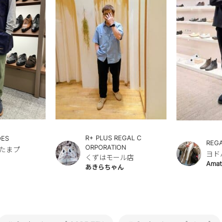
R+ PLUS REGAL C
OES
REG
ORPORATION
たまプ
ヨド
くずはモール店
Amat
あきらちゃん