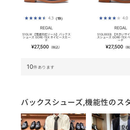
4.3
4.0
（19）
REGAL
REGAL
51GLW 【雪道対応ソール】バックス
51GLBEEB 【大きい
シューズ GORE-TEX ネイビースエー
スシューズ GORE-TEX
ド
ード
¥27,500
¥27,500
（税込）
（税
10
件あります
バックスシューズ,機能性のス