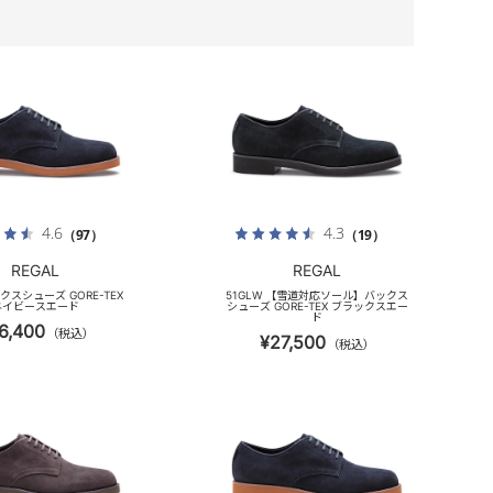
4.6
4.3
（97）
（19）
REGAL
REGAL
ックスシューズ GORE-TEX
51GLW 【雪道対応ソール】バックス
ネイビースエード
シューズ GORE-TEX ブラックスエー
ド
6,400
（税込）
¥27,500
（税込）