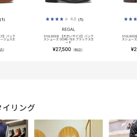
4.0
（1）
（1）
REGAL
サイズ】バック
51GLBEEB 【大きいサイズ】バック
51GLBE
 ベージュスエ
スシューズ GORE-TEX ブラックスエ
スシューズ 
ード
¥27,500
¥2
込）
（税込）
タイリング