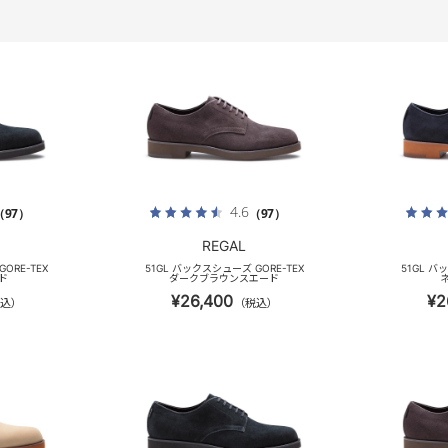
4.6
（97）
（97）
REGAL
ORE-TEX
51GL バックスシューズ GORE-TEX
51GL バ
ド
ダークブラウンスエード
¥26,400
¥2
込）
（税込）