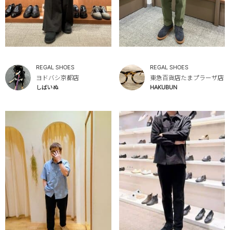
REGAL SHOES
REGAL SHOES
ヨドバシ京都店
東急百貨店たまプラーザ店
しばいぬ
HAKUBUN