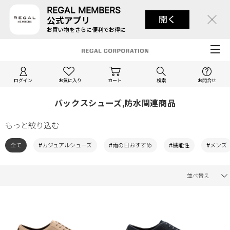
REGAL MEMBERS
開く
公式アプリ
お買い物をさらに便利でお得に
ログイン
お気に入り
カート
検索
お問合せ
バックスシューズ,防水関連商品
もっと絞り込む
全て
#カジュアルシューズ
#雨の日おすすめ
#機能性
#メンズ
並べ替え