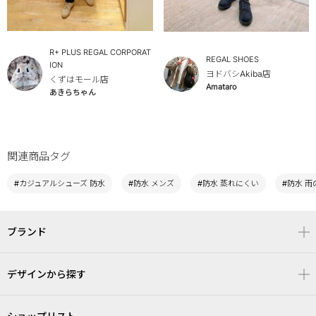
R+ PLUS REGAL CORPORAT
REGAL SHOES
ION
ヨドバシAkiba店
くずはモール店
Amataro
あきらちゃん
関連商品タグ
#カジュアルシューズ 防水
#防水 メンズ
#防水 蒸れにくい
#防水 
ブランド
デザインから探す