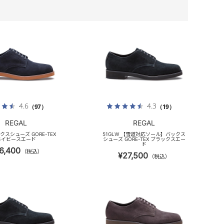
4.6
4.3
（97）
（19）
REGAL
REGAL
ックスシューズ GORE-TEX
51GLW 【雪道対応ソール】バックス
ネイビースエード
シューズ GORE-TEX ブラックスエー
ド
6,400
（税込）
¥27,500
（税込）