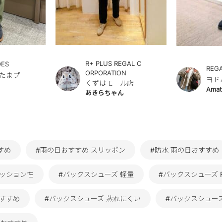
R+ PLUS REGAL C
OES
REG
ORPORATION
たまプ
ヨド
くずはモール店
Amat
あきらちゃん
すめ
#雨の日おすすめ スリッポン
#防水 雨の日おすすめ
クッション性
#バックスシューズ 軽量
#バックスシューズ R
おすすめ
#バックスシューズ 蒸れにくい
#バックスシュー