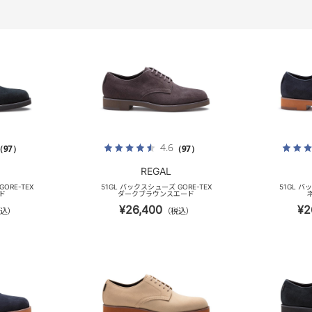
4.6
（97）
（97）
REGAL
ORE-TEX
51GL バックスシューズ GORE-TEX
51GL バ
ド
ダークブラウンスエード
¥26,400
¥2
込）
（税込）