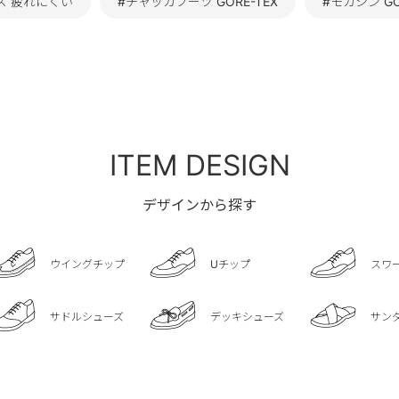
ズ 疲れにくい
#チャッカブーツ GORE-TEX
#モカシン GO
ITEM DESIGN
デザインから探す
ウイングチップ
Uチップ
スワ
サドルシューズ
デッキシューズ
サン