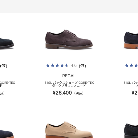
4.6
（97）
（97）
REGAL
ORE-TEX
51GL バックスシューズ GORE-TEX
51GL バ
ド
ダークブラウンスエード
¥26,400
¥2
込）
（税込）