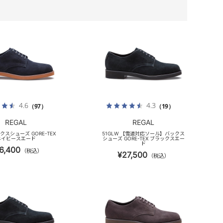
4.6
4.3
（97）
（19）
REGAL
REGAL
ックスシューズ GORE-TEX
51GLW 【雪道対応ソール】バックス
ネイビースエード
シューズ GORE-TEX ブラックスエー
ド
6,400
（税込）
¥27,500
（税込）