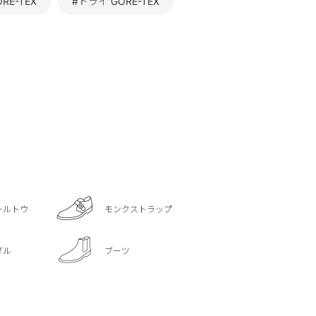
RE-TEX
#ドライ GORE-TEX
ールトウ
モンクストラップ
ダル
ブーツ