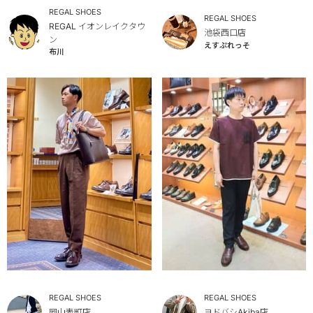
REGAL SHOES
REGAL SHOES
REGAL イオンレイクタウ
池袋西口店
ン
えすぷれっそ
布川
REGAL SHOES
REGAL SHOES
岡山表町店
ヨドバシAkiba店