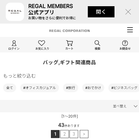
REGAL MEMBERS
開く
公式アプリ
お買い物をさらに便利でお得に
ログイン
お気に入り
カート
検索
お問合せ
バッグ,ギフト関連商品
もっと絞り込む
全て
#オフィスカジュアル
#旅行
#おでかけ
#ビジネスバッグ
並べ替え
[1～20件]
43
件あります
1
2
3
>