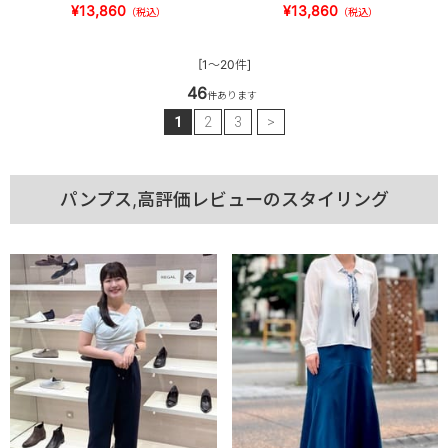
¥13,860
¥13,860
（税込）
（税込）
[1～20件]
46
件あります
1
2
3
>
パンプス,高評価レビューのスタイリング