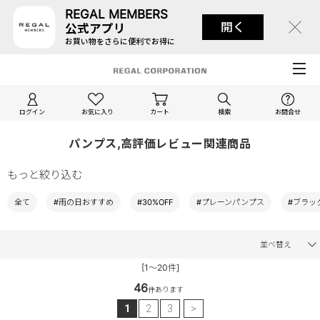
REGAL MEMBERS
開く
公式アプリ
お買い物をさらに便利でお得に
ログイン
お気に入り
カート
検索
お問合せ
パンプス,高評価レビュー関連商品
もっと絞り込む
全て
#雨の日おすすめ
#30%OFF
#プレーンパンプス
#ブラッ
並べ替え
[1～20件]
46
件あります
1
2
3
>