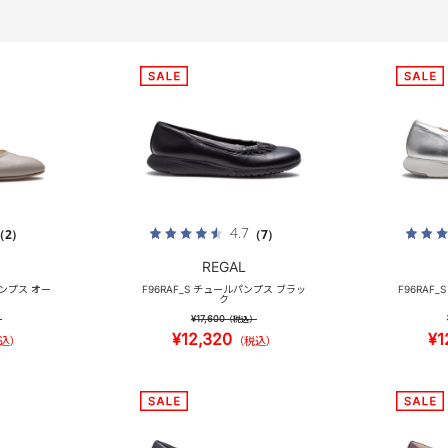
4.7
（2）
（7）
REGAL
パンプス オー
F96RAF_S チュールパンプス ブラッ
F96RAF
ク
¥17,600
）
（税込）
¥12,320
¥1
込）
（税込）