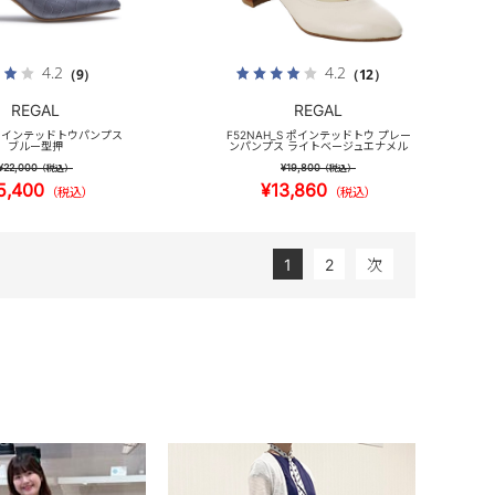
4.2
4.2
（9）
（12）
REGAL
REGAL
S ポインテッドトウパンプス
F52NAH_S ポインテッドトウ プレー
ブルー型押
ンパンプス ライトベージュエナメル
¥22,000
¥19,800
（税込）
（税込）
5,400
¥13,860
（税込）
（税込）
1
2
次