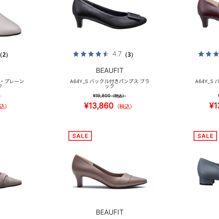
4.7
（2）
（3）
BEAUFIT
ー・プレーン
A64Y_S バックル付きパンプス ブラ
A64Y_S
ク
ック
¥19,800
）
（税込）
¥13,860
¥1
込）
（税込）
BEAUFIT