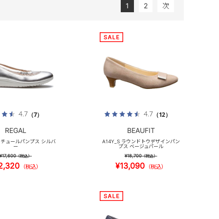
1
2
次
4.7
4.7
（7）
（12）
REGAL
BEAUFIT
_S チュールパンプス シルバ
A14Y_S ラウンドトウデザインパン
ー
プス ベージュパール
¥17,600
¥18,700
（税込）
（税込）
2,320
¥13,090
（税込）
（税込）