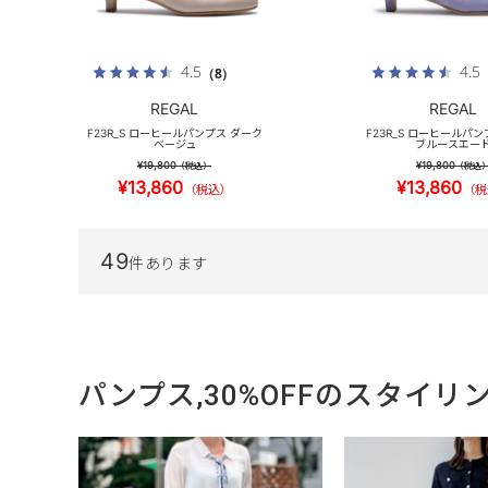
4.5
4.5
（8）
REGAL
REGAL
F23R_S ローヒールパンプス ダーク
F23R_S ローヒールパ
ベージュ
ブルースエー
¥19,800
¥19,800
（税込）
（税込
¥13,860
¥13,860
（税込）
（税
49
件あります
パンプス,30%OFFのスタイリ