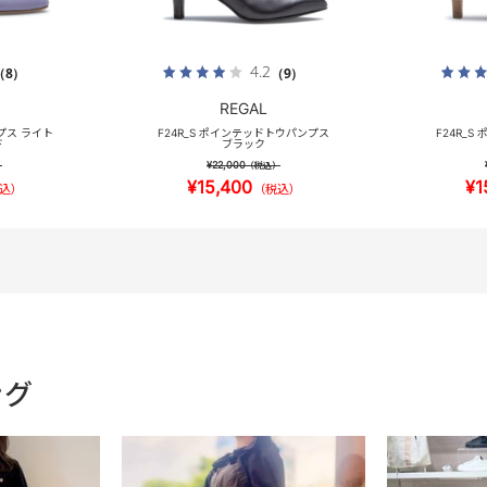
4.2
（8）
（9）
REGAL
ンプス ライト
F24R_S ポインテッドトウパンプス
F24R_
ド
ブラック
¥22,000
）
（税込）
¥15,400
¥1
込）
（税込）
ング