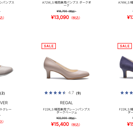
インパンプス
A72W_S 晴雨兼用パンプス ダークオ
A74W_S
ーク
¥18,700
）
（税込）
¥13,090
¥1
込）
（税込）
4.7
（2）
（9）
VER
REGAL
イトグレー
F22R_S 晴雨兼用プレーンパンプス
F22R_
ダークベージュ
ダ
）
¥22,000
（税込）
込）
¥15,400
¥1
（税込）