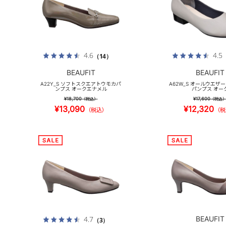
4.6
4.5
（14）
BEAUFIT
BEAUFIT
A22Y_S ソフトスクエアトウモカパ
A62W_S オールウエザ
ンプス オークエナメル
パンプス オー
¥18,700
¥17,600
（税込）
（税込
¥13,090
¥12,320
（税込）
（税
BEAUFIT
4.7
（3）