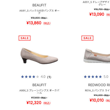
A65Y_S ドレープデザ
BEAUFIT
グレー
¥18,700
（税込
A64Y_S バックル付きパンプス オー
ク
¥13,090
（税
¥19,800
（税込）
¥13,860
（税込）
4.0
5.0
（1）
BEAUFIT
REDWOOD RI
A86X_S プレーンパンプス オークパ
R01A_S パンプス ラ
ール
¥14,300
（税込
¥17,600
（税込）
¥10,010
（税
¥12,320
（税込）