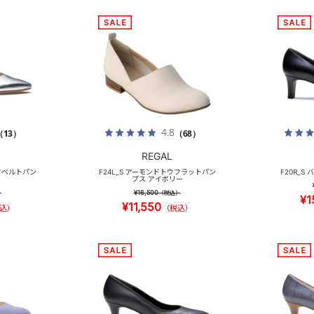
4.8
（13）
（68）
REGAL
ックベルトパン
F24L_S アーモンドトウフラットパン
F20R_S
プス アイボリー
¥16,500
）
（税込）
¥1
¥11,550
込）
（税込）