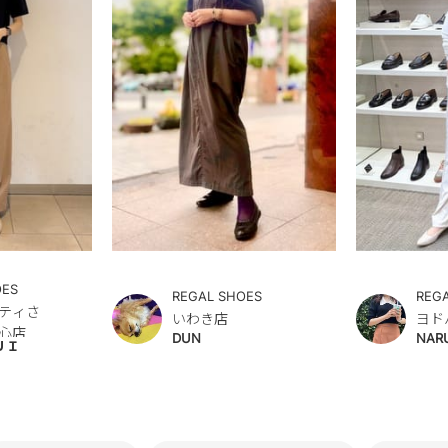
OES
REGAL SHOES
REG
ティさ
いわき店
ヨド
心店
DUN
NAR
ＵＩ