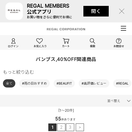
REGAL MEMBERS
開く
公式アプリ
お買い物をさらに便利でお得に
ログイン
お気に入り
カート
検索
お問合せ
パンプス,40%OFF関連商品
もっと絞り込む
全て
#雨の日おすすめ
#BEAUFIT
#高評価レビュー
#REGAL
並べ替え
[1～20件]
55
件あります
1
2
3
>