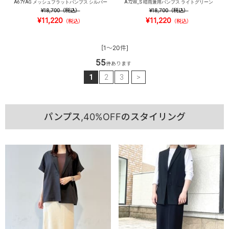
A67YAG メッシュフラットパンプス シルバー
A72W_S 晴雨兼用パンプス ライトグリーン
¥18,700
（税込）
¥18,700
（税込）
¥11,220
¥11,220
（税込）
（税込）
[1～20件]
55
件あります
1
2
3
>
パンプス,40%OFFのスタイリング