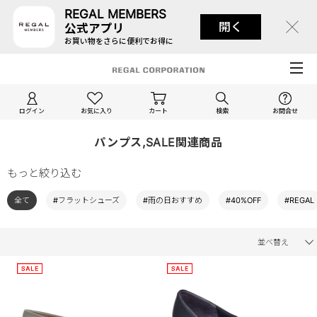
REGAL MEMBERS
開く
公式アプリ
お買い物をさらに便利でお得に
ログイン
お気に入り
カート
検索
お問合せ
パンプス,SALE関連商品
もっと絞り込む
全て
#フラットシューズ
#雨の日おすすめ
#40%OFF
#REGAL
並べ替え