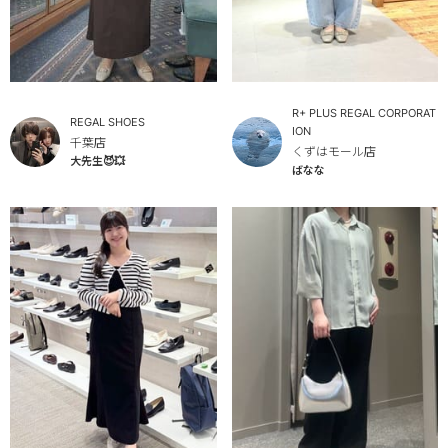
R+ PLUS REGAL CORPORAT
REGAL SHOES
ION
千葉店
くずはモール店
大先生😈💥
ばなな