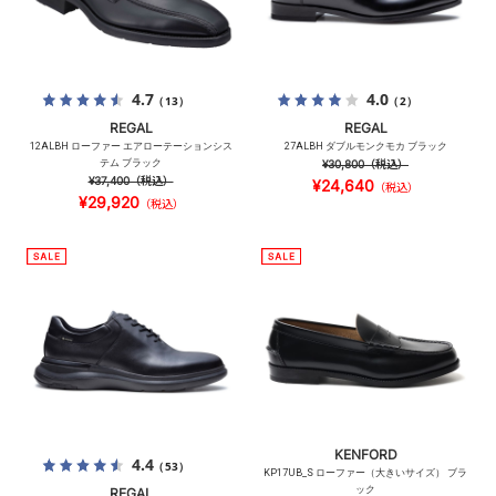
4.7
4.0
（13）
（2）
REGAL
REGAL
12ALBH ローファー エアローテーションシス
27ALBH ダブルモンクモカ ブラック
テム ブラック
¥30,800
（税込）
¥37,400
（税込）
¥24,640
（税込）
¥29,920
（税込）
KENFORD
4.4
（53）
KP17UB_S ローファー（大きいサイズ） ブラ
ック
REGAL