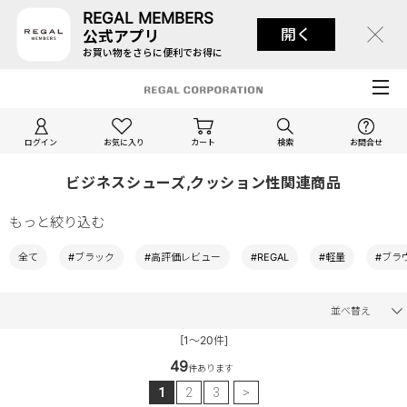
REGAL MEMBERS
開く
公式アプリ
お買い物をさらに便利でお得に
ログイン
お気に入り
カート
検索
お問合せ
ビジネスシューズ,クッション性関連商品
もっと絞り込む
全て
#ブラック
#高評価レビュー
#REGAL
#軽量
#ブラ
並べ替え
[1～20件]
49
件あります
1
2
3
>