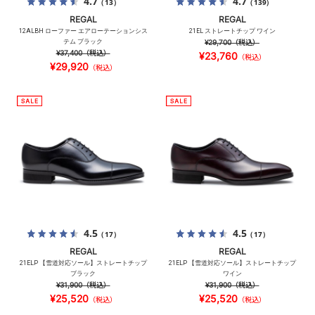
4.7
4.7
（13）
（139）
REGAL
REGAL
12ALBH ローファー エアローテーションシス
21EL ストレートチップ ワイン
テム ブラック
¥29,700
（税込）
¥37,400
（税込）
¥23,760
（税込）
¥29,920
（税込）
4.5
4.5
（17）
（17）
REGAL
REGAL
21ELP 【雪道対応ソール】ストレートチップ
21ELP 【雪道対応ソール】ストレートチップ
ブラック
ワイン
¥31,900
（税込）
¥31,900
（税込）
¥25,520
¥25,520
（税込）
（税込）