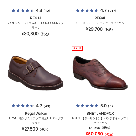
4.3
4.7
（12）
（217）
REGAL
REGAL
26BL スワールトウ GORE-TEX SURROUND ブ
811R ストレートチップ ダークブラウン
ラック
¥29,700
（税込）
¥30,800
（税込）
4.7
5.0
（43）
（5）
Regal Walker
SHETLANDFOX
JJ25AG モンクストラップ 幅広EEE ダークブ
123FSF 【ダーリントン】 パンチドキャップト
ラウン
ウ ブラウン
¥71,500
（税込）
¥27,500
（税込）
¥50,050
（税込）