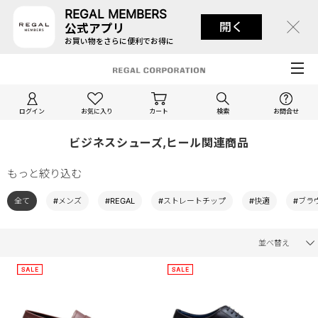
REGAL MEMBERS
開く
公式アプリ
お買い物をさらに便利でお得に
ログイン
お気に入り
カート
検索
お問合せ
ビジネスシューズ,ヒール関連商品
もっと絞り込む
全て
#メンズ
#REGAL
#ストレートチップ
#快適
#ブラ
並べ替え