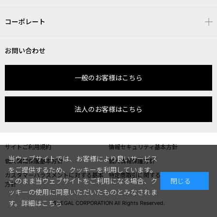
コーポレート
お問い合わせ
一般のお客様はこちら
法人のお客様はこちら
サイトご利用規約
情報セキュリティ基本方針
当ウェブサイトでは、お客様により良いサービス
個人情報保護基本方針
個人情報保護方針
をご提供するため、クッキーを利用しています。
カスタマーハラスメントに対する基本
特定商取引に関する表記
このまま当ウェブサイトをご利用になる場合、ク
閉じる
方針
ッキーの使用に同意いただいたものとみなされま
す。
詳細はこちら
©REGAL CORPORATION All Rights Reserved.