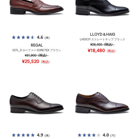
LLOYD＆HAIG
4.6
（9）
LH03CIY ストレートチップ ブラック
¥26,400
（税込）
REGAL
¥18,480
32FL_S ローファー GORE-TEX ブラウン
（税込）
¥31,900
（税込）
¥25,520
（税込）
4.9
4.0
（8）
（1）