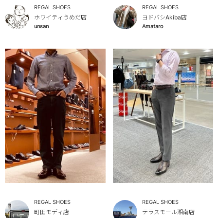
REGAL SHOES
REGAL SHOES
ホワイティうめだ店
ヨドバシAkiba店
unsan
Amataro
REGAL SHOES
REGAL SHOES
町田モディ店
テラスモール湘南店