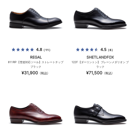
4.8
4.5
（11）
（6）
REGAL
SHETLANDFOX
811RP 【雪道対応ソール】ストレートチップ
122F 【ダーリントン】 プレーンメダリオン ブ
ブラック
ラック
¥31,900
¥71,500
（税込）
（税込）