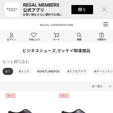
REGAL MEMBERS
開く
公式アプリ
お買い物をさらに便利でお得に
ログイン
お気に入り
カート
検索
お問合せ
ビジネスシューズ,マッケイ関連商品
もっと絞り込む
全て
#メンズ
#SHETLANDFOX
#スクエアトウ
#ダーリントン
並べ替え