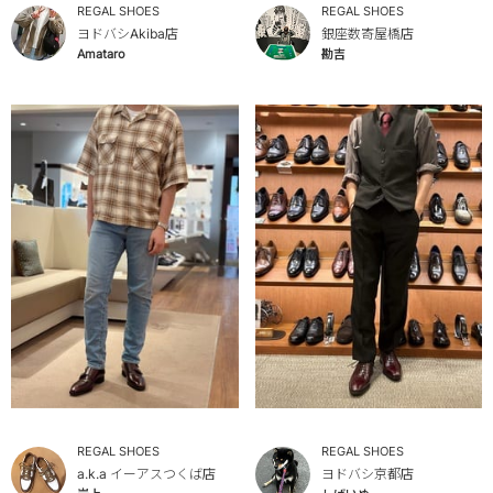
REGAL SHOES
REGAL SHOES
ヨドバシAkiba店
銀座数寄屋橋店
Amataro
勘吉
REGAL SHOES
REGAL SHOES
a.k.a イーアスつくば店
ヨドバシ京都店