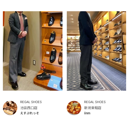
REGAL SHOES
REGAL SHOES
池袋西口店
新潟東堀店
えすぷれっそ
iinm