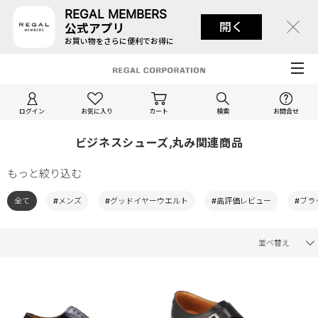
REGAL MEMBERS
開く
公式アプリ
お買い物をさらに便利でお得に
ログイン
お気に入り
カート
検索
お問合せ
ビジネスシューズ,丸み関連商品
もっと絞り込む
全て
#メンズ
#グッドイヤーウエルト
#高評価レビュー
#ブラ
並べ替え