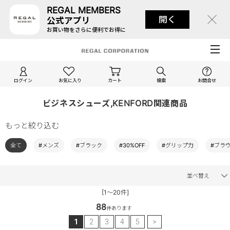
REGAL MEMBERS
開く
公式アプリ
お買い物をさらに便利でお得に
ログイン
お気に入り
カート
検索
お問合せ
ビジネスシューズ,KENFORD関連商品
もっと絞り込む
全て
#メンズ
#ブラック
#30%OFF
#グリップ力
#ブラ
並べ替え
[1～20件]
88
件あります
1
2
3
4
5
>