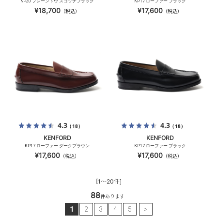
KP20 プレーントウ スコッチブラック
KP17 ローファー ブラック
¥18,700
¥17,600
（税込）
（税込）
4.3
4.3
（18）
（18）
KENFORD
KENFORD
KP17 ローファー ダークブラウン
KP17 ローファー ブラック
¥17,600
¥17,600
（税込）
（税込）
[1～20件]
88
件あります
1
2
3
4
5
>