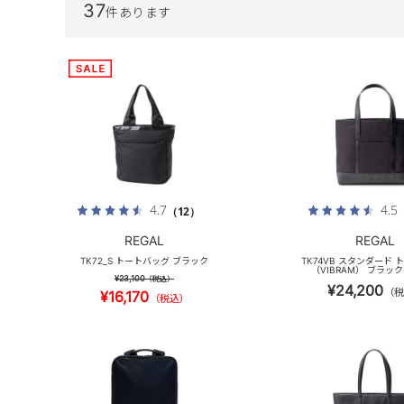
37
件あります
4.7
4.5
（12）
REGAL
REGAL
TK72_S トートバッグ ブラック
TK74VB スタンダード
（VIBRAM） ブラッ
¥23,100
（税込）
¥24,200
（税
¥16,170
（税込）