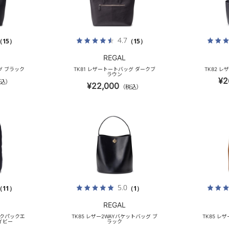
4.7
（15）
（15）
REGAL
グ ブラック
TK81 レザートートバッグ ダークブ
TK82 
ラウン
¥2
込）
¥22,000
（税込）
5.0
（11）
（1）
REGAL
 バックパックエ
TK85 レザー2WAYバケットバッグ ブ
TK85 レ
イビー
ラック