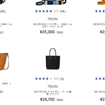
5.0
（11）
（11）
TRION
 2WAYショ
DB16PC252 トライオン 2WAYショ
DB16PC
ク
ルダー ブルーコンビ
¥25,300
¥2
込）
（税込）
4.0
（1）
 2WAY シ
TRION
込）
DB71PC290 トライオン トート縦
DB71P
型 ブラック
¥29,700
¥2
（税込）