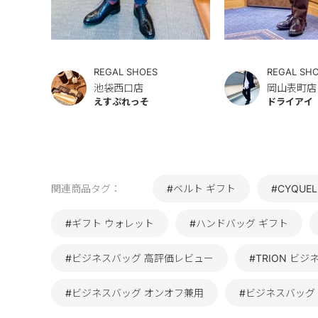
REGAL SHOES
REGAL SH
池袋西口店
岡山表町店
えすぷれっそ
ドライアイ
関連商品タグ：
#ベルト ギフト
#CYQUE
#ギフト ウォレット
#ハンドバッグ ギフト
#ビジネスバッグ 高評価レビュー
#TRION ビ
#ビジネスバッグ オンオフ兼用
#ビジネスバッグ