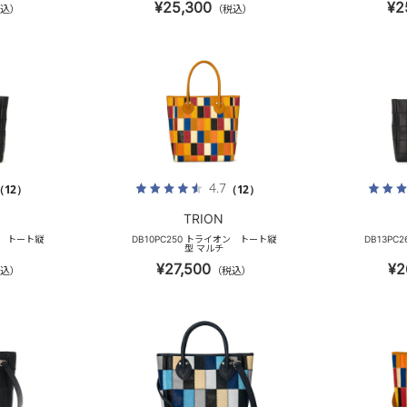
¥25,300
¥2
込）
（税込）
4.7
（12）
（12）
TRION
ン トート縦
DB10PC250 トライオン トート縦
DB13P
型 マルチ
¥27,500
¥2
込）
（税込）