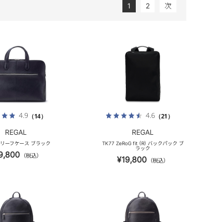
1
2
次
4.9
4.6
（14）
（21）
REGAL
REGAL
 ブリーフケース ブラック
TK77 ZeRoG fit (R) バックパック ブ
ラック
9,800
（税込）
¥19,800
（税込）