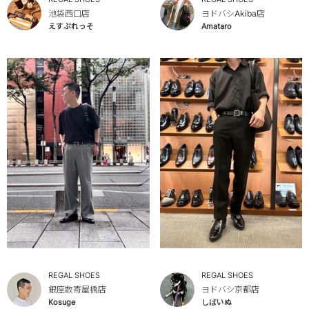
池袋西口店
ヨドバシAkiba店
えすぷれっそ
Amataro
REGAL SHOES
REGAL SHOES
銀座数寄屋橋店
ヨドバシ京都店
Kosuge
しばいぬ