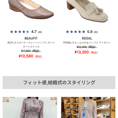
4.7
5.0
（6）
（6）
BEAUFIT
REGAL
A23Y_S スポーティプレーンパンプス ダーク
F90QBJ_S タッセル付きパンプス アイボリー
オークエナメル
¥22,000
（税込）
¥17,600
（税込）
¥13,200
（税込）
¥10,560
（税込）
フィット感,結婚式のスタイリング