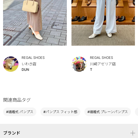
REGAL SHOES
REGAL SHOES
いわき店
川崎アゼリア店
DUN
T
関連商品タグ
#結婚式 パンプス
#パンプス フィット感
#結婚式 プレーンパンプス
ブランド