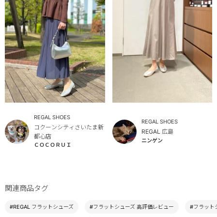
REGAL SHOES
REGAL SHOES
コクーンシティさいたま新
REGAL 広島
都心店
ニンゲン
ＣＯＣＯＲＵＩ
関連商品タグ
#REGAL フラットシューズ
#フラットシューズ 高評価レビュー
#フラットシ