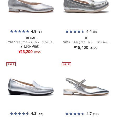
4.8
4.4
（6）
（5）
REGAL
R.
F69Q_S スクエアカッターシューズ シルバー
S04C ビット付きフラットシューズ シルバー
¥16,500
（税込）
¥15,400
（税込）
¥13,200
（税込）
4.3
4.7
（12）
（13）