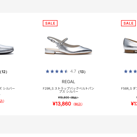
4.7
（12）
（13）
REGAL
ーズ シルバー
F29R_S ストラップバックベルトパン
F56R_S
プス シルバー
）
¥19,800
（税込）
込）
¥13,860
¥1
（税込）