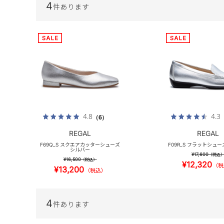
4
件あります
4.8
4.3
（6）
REGAL
REGAL
F69Q_S スクエアカッターシューズ
F09R_S フラットシュ
シルバー
¥17,600
（税込
¥16,500
（税込）
¥12,320
（税
¥13,200
（税込）
4
件あります