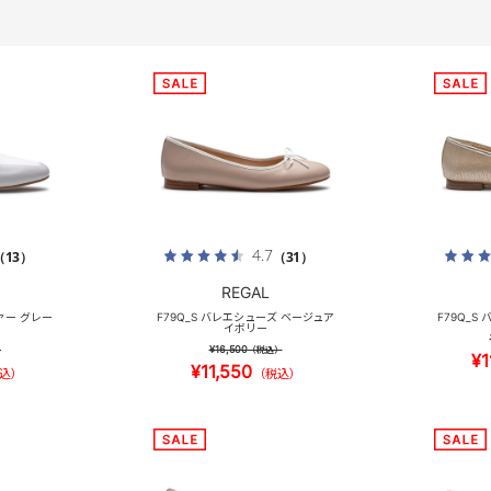
4.7
（13）
（31）
REGAL
ァー グレー
F79Q_S バレエシューズ ベージュア
F79Q_S
イボリー
¥16,500
）
（税込）
¥1
¥11,550
込）
（税込）