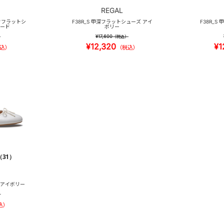
REGAL
トウフラットシ
F38R_S 甲深フラットシューズ アイ
F38R_S
エード
ボリー
¥17,600
）
（税込）
¥12,320
¥1
込）
（税込）
（31）
ズ アイボリー
）
込）