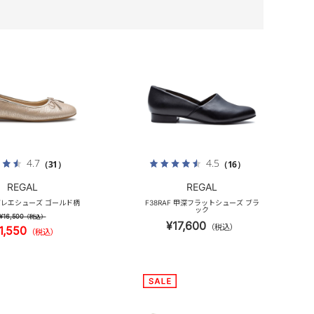
4.7
4.5
（31）
（16）
REGAL
REGAL
 バレエシューズ ゴールド柄
F38RAF 甲深フラットシューズ ブラ
ック
¥16,500
（税込）
¥17,600
（税込）
1,550
（税込）