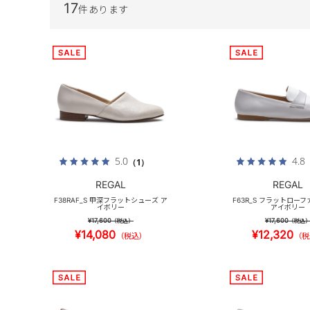
17
件あります
5.0
4.8
（1）
REGAL
REGAL
F38RAF_S 甲深フラットシューズ ア
F63R_S フラットローフ
イボリー
アイボリー
¥17,600
¥17,600
（税込）
（税込
¥14,080
¥12,320
（税込）
（税