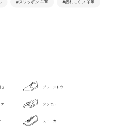
ル
#スリッポン 羊革
#疲れにくい 羊革
付き
プレーントウ
ファー
タッセル
ツ
スニーカー