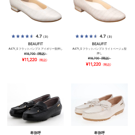
4.7
4.7
（3）
（3）
BEAUFIT
BEAUFIT
A47Y_S フラットパンプス アイボリー型押し
A47Y_S フラットパンプス ライトベージュ型
¥18,700
（税込）
押し
¥18,700
（税込）
¥11,220
（税込）
¥11,220
（税込）
卑弥呼
卑弥呼