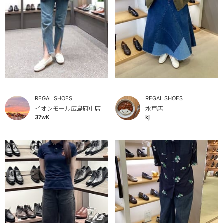
REGAL SHOES
REGAL SHOES
イオンモール広島府中店
水戸店
37wK
kj