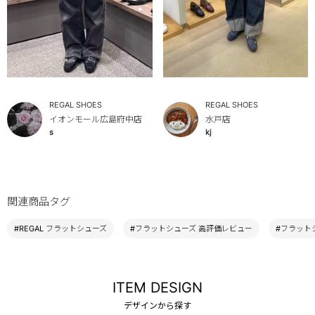
REGAL SHOES
REGAL SHOES
イオンモール広島府中店
水戸店
s
kj
関連商品タグ
#REGAL フラットシューズ
#フラットシューズ 高評価レビュー
#フラットシ
ITEM DESIGN
デザインから探す