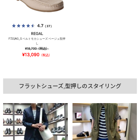
4.7
（37）
REGAL
F72QAG_S ベルトモカシューズ ベージュ型押
し
¥18,700
（税込）
¥13,090
（税込）
フラットシューズ,型押しのスタイリング