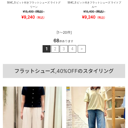
S04C_S ビット付きフラットシューズ ライトグ
S04C_S ビット付きフラットシューズ ライトブ
リーン
ルー
¥15,400
（税込）
¥15,400
（税込）
¥9,240
¥9,240
（税込）
（税込）
[1～20件]
68
件あります
1
2
3
4
>
フラットシューズ,40%OFFのスタイリング