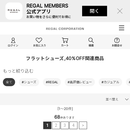
REGAL MEMBERS
開く
公式アプリ
お買い物をさらに便利でお得に
ログイン
お気に入り
カート
検索
お問合せ
フラットシューズ,40%OFF関連商品
もっと絞り込む
全て
#シューズ
#REGAL
#高評価レビュー
#カジュアル
並べ替え
[1～20件]
68
件あります
1
2
3
4
>