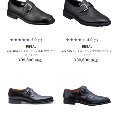
5.0
4.0
（1）
（1）
REGAL
REGAL
2321BEEB モンクストラップ 革底 大きいサイ
2321CJW モンクストラップ 雪道対応ソール ブ
ズ ブラック
ラック
¥39,600
¥39,600
（税込）
（税込）