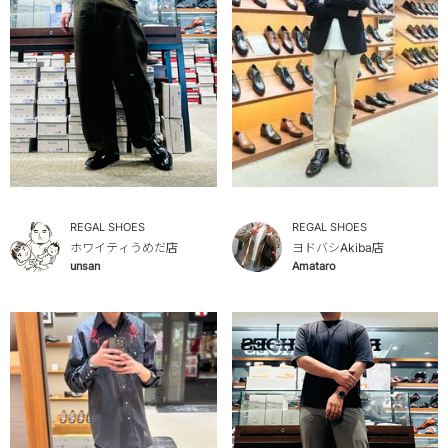
REGAL SHOES
REGAL SHOES
ホワイティうめだ店
ヨドバシAkiba店
unsan
Amataro