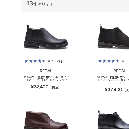
13
件あります
4.7
4.7
（47）
REGAL
REGAL
329WW 【雪道対応ソール】サイド
329WW 【雪道対応ソ
ゴアブーツ GORE-TEX ブラック
ゴアブーツ GORE-TEX
ード
¥37,400
（税込）
¥37,400
（税