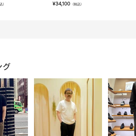
¥34,100
込）
（税込）
ング