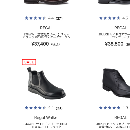
4.4
4.6
（27）
REGAL
REGAL
328WW 【雪道対応ソール】チャッ
29JLCE サイドゴアブー
カブーツ GORE-TEX ダークブラウン
TEX ブラック
¥37,400
¥38,500
（税込）
（税
4.4
4.9
（23）
Regal Walker
REGAL
344WBF サイドゴアブーツ GORE-
48RRBEP チャッカブーツ 
TEX 幅広EEE ブラック
雪道対応ソール 幅広EE