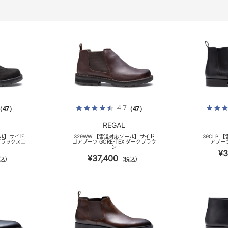
4.7
（47）
（47）
REGAL
ール】サイド
329WW 【雪道対応ソール】サイド
39CLP
 ブラックスエ
ゴアブーツ GORE-TEX ダークブラウ
アブーツ
ン
¥3
¥37,400
込）
（税込）