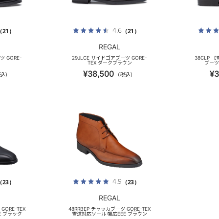
4.6
（21）
（21）
REGAL
ツ GORE-
29JLCE サイドゴアブーツ GORE-
38CLP
TEX ダークブラウン
ブーツ 
¥38,500
¥3
込）
（税込）
4.9
（23）
（23）
REGAL
GORE-TEX
48RRBEP チャッカブーツ GORE-TEX
E ブラック
雪道対応ソール 幅広EEE ブラウン