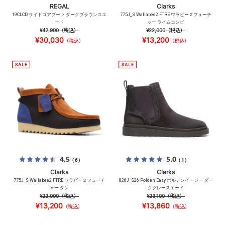
REGAL
Clarks
19CLCD サイドゴアブーツ ダークブラウンスエ
775J_S Wallabee2 FTRE ワラビー２フューチ
ード
ャー ライムコンビ
¥42,900
（税込）
¥22,000
（税込）
¥30,030
¥13,200
（税込）
（税込）
4.5
5.0
（6）
（1）
Clarks
Clarks
775J_S Wallabee2 FTRE ワラビー２フューチ
826J_S26 Polden Easy ポルデンイージー ダー
ャー タン
クグレースエード
¥22,000
（税込）
¥23,100
（税込）
¥13,200
¥13,860
（税込）
（税込）