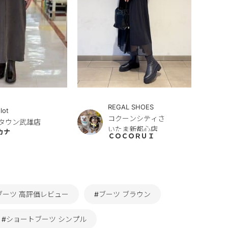
REGAL SHOES
lot
コクーンシティさ
タウン武雄店
いたま新都心店
カナ
ＣＯＣＯＲＵＩ
ブーツ 高評価レビュー
#ブーツ ブラウン
#ショートブーツ シンプル