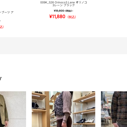
009K_S26 Orinoco3 Lane オリノコ
3レーン ブラック
¥19,800
（税込）
トブーツ ア
¥11,880
（税込）
）
込）
グ