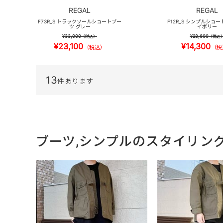
REGAL
REGAL
F73R_S トラックソールショートブー
F12R_S シンプルショー
ツ グレー
イボリー
¥33,000
¥28,600
（税込）
（税込
¥23,100
¥14,300
（税込）
（税
13
件あります
ブーツ,シンプルのスタイリン