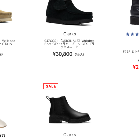
Clarks
】Wallabee
947GCS1 【ORIGINALS】Wallabee
 GTX ベー
Boot GTX ワラビーブーツ GTX ブラ
ックスエード
F73R_S
¥30,800
込）
（税込）
¥2
Clarks
（7）