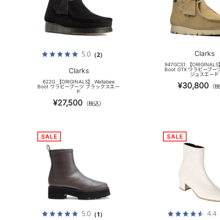
Clarks
5.0
（2）
947GCS1 【ORIGINALS
Clarks
Boot GTX ワラビーブーツ
ジュスエード
622G 【ORIGINALS】 Wallabee
¥30,800
（税
Boot ワラビーブーツ ブラックスエー
ド
¥27,500
（税込）
5.0
4.4
（1）