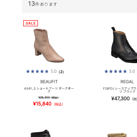
13
件あります
5.0
5.0
（2）
BEAUFIT
REGAL
A54Y_S ショートブーツ ダークオー
F28FDJ レースアップ
ク
ツ ブラック
¥47,300
¥26,400
（税込）
（税
¥15,840
（税込）