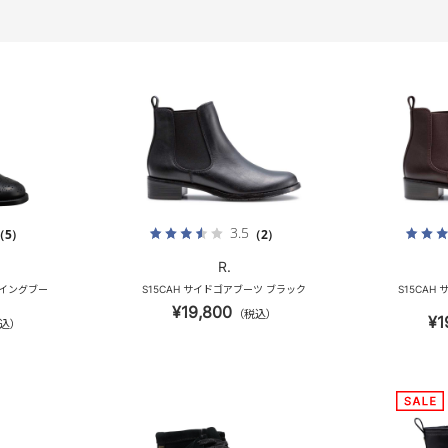
3.5
（5）
（2）
R.
ウイングブー
S15CAH サイドゴアブーツ ブラック
S15CAH
¥19,800
（税込）
¥1
込）