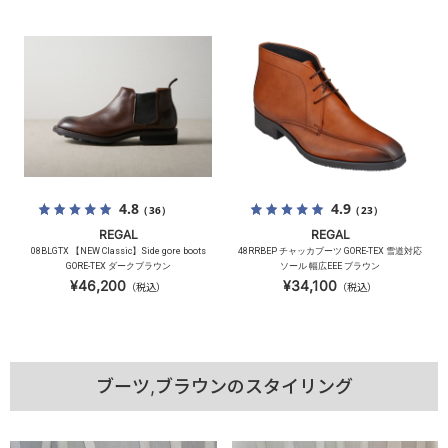
4.8
4.9
（36）
（23）
REGAL
REGAL
08BLGTX 【NEW Classic】Side gore boots
48RRBEP チャッカブーツ GORE-TEX 雪道対応
GORE-TEX ダークブラウン
ソール 幅広EEE ブラウン
¥46,200
¥34,100
（税込）
（税込）
ブーツ,ブラウンのスタイリング