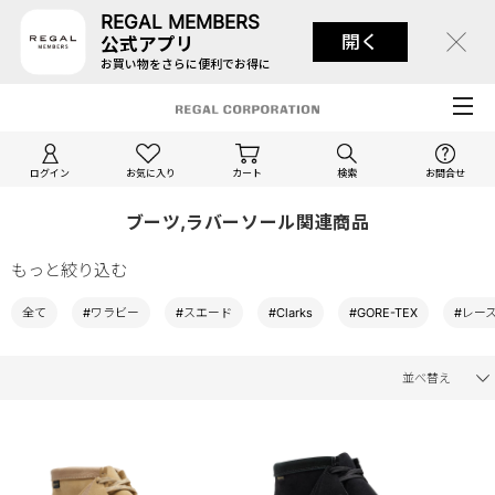
REGAL MEMBERS
開く
公式アプリ
お買い物をさらに便利でお得に
ログイン
お気に入り
カート
検索
お問合せ
ブーツ,ラバーソール関連商品
もっと絞り込む
全て
#ワラビー
#スエード
#Clarks
#GORE-TEX
#レー
並べ替え