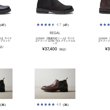
4.7
（47）
（47）
REGAL
ール】サイド
329WW 【雪道対応ソール】サイド
329WW
X ブラック
ゴアブーツ GORE-TEX ブラックスエ
ゴアブーツ 
ード
込）
¥37,400
¥3
（税込）
4.8
（36）
（36）