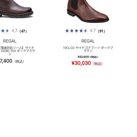
4.7
4.7
（47）
（91）
REGAL
REGAL
 【雪道対応ソール】サイド
19CLCD サイドゴアブーツ ダークブ
GORE-TEX ダークブラウ
ラウン
ン
¥42,900
（税込）
7,400
（税込）
¥30,030
（税込）