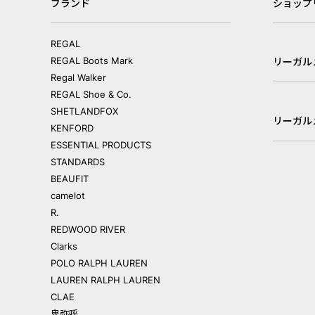
ブランド
ショップ
REGAL
REGAL Boots Mark
リーガル
Regal Walker
REGAL Shoe & Co.
SHETLANDFOX
リーガル
KENFORD
ESSENTIAL PRODUCTS
STANDARDS
BEAUFIT
camelot
R.
REDWOOD RIVER
Clarks
POLO RALPH LAUREN
LAUREN RALPH LAUREN
CLAE
卑弥呼