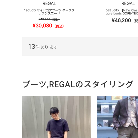
REGAL
REGAL
19CLCD サイドゴアブーツ ダークブ
08BLGTX 【NEW Clas
ラウンスエード
gore boots GORE-T
¥46,200
¥42,900
（税込）
（税
¥30,030
（税込）
13
件あります
ブーツ,REGALのスタイリング