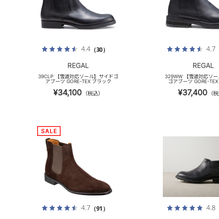
4.4
4.7
（30）
REGAL
REGAL
39CLP 【雪道対応ソール】サイドゴ
329WW 【雪道対応ソ
アブーツ GORE-TEX ブラック
ゴアブーツ GORE-TE
¥34,100
¥37,400
（税込）
（税
4.7
4.8
（91）