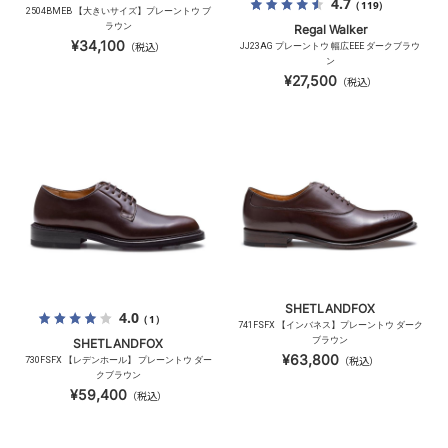
4.7
（119）
2504BMEB 【大きいサイズ】プレーントウ ブ
ラウン
Regal Walker
¥34,100
（税込）
JJ23AG プレーントウ 幅広EEE ダークブラウ
ン
¥27,500
（税込）
SHETLANDFOX
4.0
（1）
741FSFX 【インバネス】プレーントウ ダーク
ブラウン
SHETLANDFOX
¥63,800
730FSFX 【レデンホール】 プレーントウ ダー
（税込）
クブラウン
¥59,400
（税込）