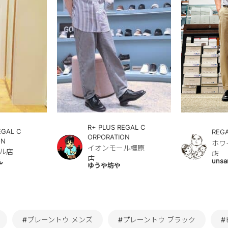
R+ PLUS REGAL C
EGAL C
REG
ORPORATION
ON
ホワ
イオンモール橿原
ル店
店
店
unsa
ん
ゆうや坊や
#プレーントウ メンズ
#プレーントウ ブラック
#