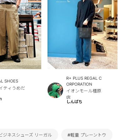
R+ PLUS REGAL C
AL SHOES
ORPORATION
イティうめだ
イオンモール橿原
店
n
しんぱち
ビジネスシューズ リーガル
#軽量 プレーントウ