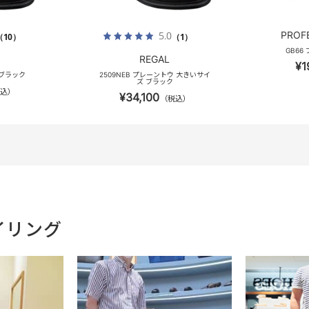
PROF
5.0
（10）
（1）
GB66
REGAL
¥1
 ブラック
2509NEB プレーントウ 大きいサイ
ズ ブラック
込）
¥34,100
（税込）
イリング