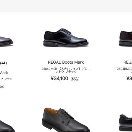
REGAL Boots Mark
REG
（44）
2504BMEB 【大きいサイズ】プレー
2504BM
Mark
ントウ ブラック
¥34,100
¥3
（税込）
ウ ブラウン
込）