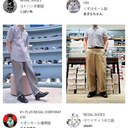
REGAL SHOES
ION
ヨドバシ京都店
くずはモール店
しばいぬ
あきらちゃん
R+ PLUS REGAL CORPORAT
REGAL SHOES
ION
ホワイティうめだ店
イオンモール橿原店
unsan