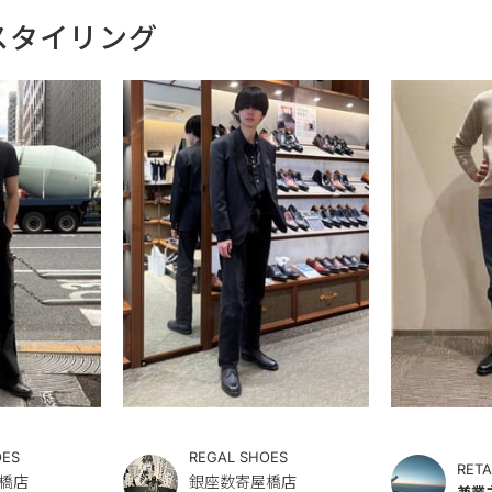
スタイリング
OES
REGAL SHOES
RETA
橋店
銀座数寄屋橋店
兼業