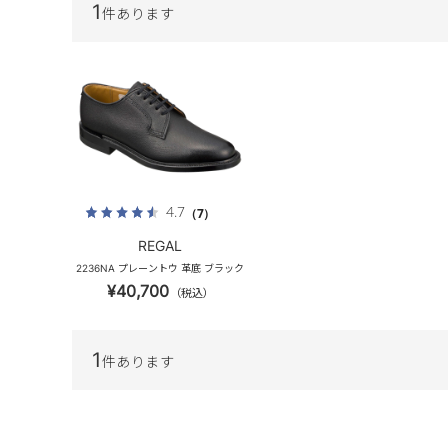
1
件あります
4.7
（7）
REGAL
2236NA プレーントウ 革底 ブラック
¥40,700
（税込）
1
件あります