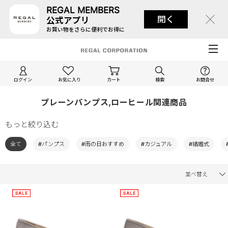
REGAL MEMBERS
開く
公式アプリ
お買い物をさらに便利でお得に
ログイン
お気に入り
カート
検索
お問合せ
プレーンパンプス,ローヒール関連商品
もっと絞り込む
全て
#パンプス
#雨の日おすすめ
#カジュアル
#結婚式
並べ替え