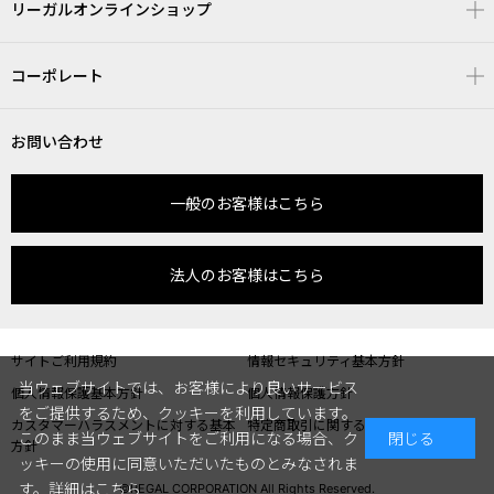
リーガルオンラインショップ
コーポレート
お問い合わせ
一般のお客様はこちら
法人のお客様はこちら
サイトご利用規約
情報セキュリティ基本方針
当ウェブサイトでは、お客様により良いサービス
個人情報保護基本方針
個人情報保護方針
をご提供するため、クッキーを利用しています。
カスタマーハラスメントに対する基本
特定商取引に関する表記
このまま当ウェブサイトをご利用になる場合、ク
閉じる
方針
ッキーの使用に同意いただいたものとみなされま
す。
詳細はこちら
©REGAL CORPORATION All Rights Reserved.