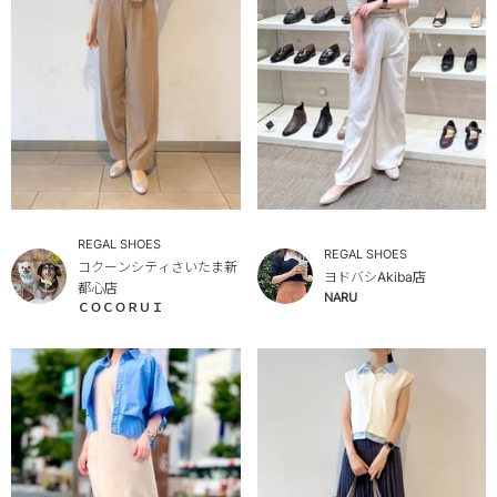
REGAL SHOES
REGAL SHOES
コクーンシティさいたま新
ヨドバシAkiba店
都心店
NARU
ＣＯＣＯＲＵＩ