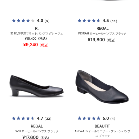
4.0
4.5
（5）
（11）
R.
REGAL
S01C_S 甲深フラットパンプス グレージュ
F23RAH ローヒールパンプス ブラック
¥15,400
（税込）
¥19,800
（税込）
¥9,240
（税込）
4.7
5.0
（22）
（1）
REGAL
BEAUFIT
6668 ローヒールパンプス ブラック
A62WAD5 オールウエザー・プレーンパンプ
ス ブラック
¥17,600
（税込）