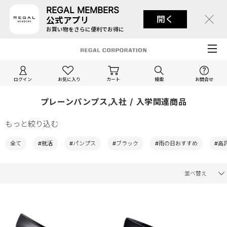
REGAL MEMBERS
開く
公式アプリ
お買い物をさらに便利でお得に
ログイン
お気に入り
カート
検索
お問合せ
プレーンパンプス,入社 / 入学関連商品
もっと絞り込む
全て
#就活
#パンプス
#ブラック
#雨の日おすすめ
#高
並べ替え