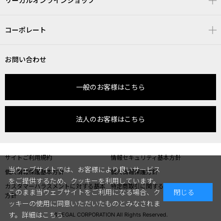
リーガルオンラインショップ
コーポレート
お問い合わせ
一般のお客様はこちら
法人のお客様はこちら
サイトご利用規約
情報セキュリティ基本方針
当ウェブサイトでは、お客様により良いサービス
個人情報保護基本方針
個人情報保護方針
をご提供するため、クッキーを利用しています。
カスタマーハラスメントに対する基本
特定商取引に関する表記
このまま当ウェブサイトをご利用になる場合、ク
閉じる
方針
ッキーの使用に同意いただいたものとみなされま
す。
詳細はこちら
©REGAL CORPORATION All Rights Reserved.