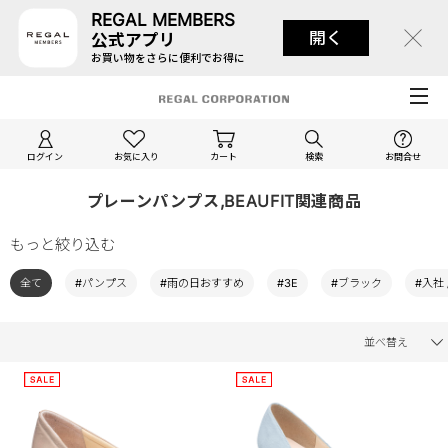
REGAL MEMBERS
開く
公式アプリ
お買い物をさらに便利でお得に
ログイン
お気に入り
カート
検索
お問合せ
プレーンパンプス,BEAUFIT関連商品
もっと絞り込む
全て
#パンプス
#雨の日おすすめ
#3E
#ブラック
#入社 
並べ替え