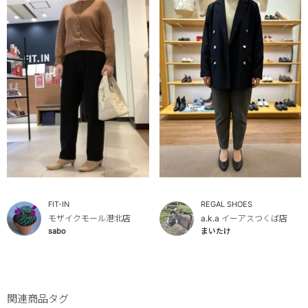
FIT-IN
REGAL SHOES
モザイクモール港北店
a.k.a イーアスつくば店
sabo
まいたけ
関連商品タグ